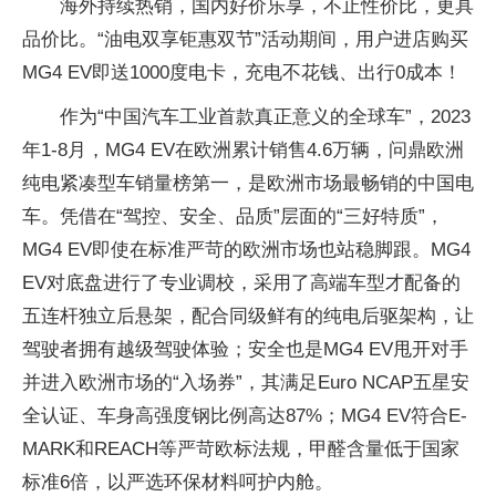
海外持续热销，国内好价乐享，不止性价比，更具
品价比。“油电双享钜惠双节”活动期间，用户进店购买
MG4 EV即送1000度电卡，充电不花钱、出行0成本！
作为“中国汽车工业首款真正意义的全球车”，2023
年1-8月，MG4 EV在欧洲累计销售4.6万辆，问鼎欧洲
纯电紧凑型车销量榜第一，是欧洲市场最畅销的中国电
车。凭借在“驾控、安全、品质”层面的“三好特质”，
MG4 EV即使在标准严苛的欧洲市场也站稳脚跟。MG4
EV对底盘进行了专业调校，采用了高端车型才配备的
五连杆独立后悬架，配合同级鲜有的纯电后驱架构，让
驾驶者拥有越级驾驶体验；安全也是MG4 EV甩开对手
并进入欧洲市场的“入场券”，其满足Euro NCAP五星安
全认证、车身高强度钢比例高达87%；MG4 EV符合E-
MARK和REACH等严苛欧标法规，甲醛含量低于国家
标准6倍，以严选环保材料呵护内舱。