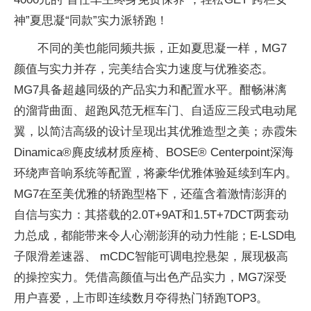
神”夏思凝“同款”实力派轿跑！
不同的美也能同频共振，正如夏思凝一样，MG7
颜值与实力并存，完美结合实力速度与优雅姿态。
MG7具备超越同级的产品实力和配置水平。酣畅淋漓
的溜背曲面、超跑风范无框车门、自适应三段式电动尾
翼，以简洁高级的设计呈现出其优雅造型之美；赤霞朱
Dinamica®麂皮绒材质座椅、BOSE® Centerpoint深海
环绕声音响系统等配置，将豪华优雅体验延续到车内。
MG7在至美优雅的轿跑型格下，还蕴含着激情澎湃的
自信与实力：其搭载的2.0T+9AT和1.5T+7DCT两套动
力总成，都能带来令人心潮澎湃的动力性能；E-LSD电
子限滑差速器、 mCDC智能可调电控悬架，展现极高
的操控实力。凭借高颜值与出色产品实力，MG7深受
用户喜爱，上市即连续数月夺得热门轿跑TOP3。