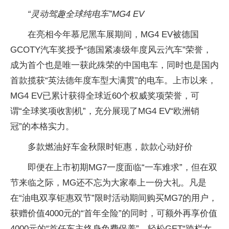
“灵动驾趣全球纯电车”MG4 EV
在亮相今年慕尼黑车展期间，MG4 EV被德国
GCOTY汽车奖授予“德国紧凑级年度风云汽车”荣誉，
成为首个也是唯一获此殊荣的中国电车，同时也是国内
首款揽获“英法德年度车型大满贯”的电车。上市以来，
MG4 EV已累计获得全球近60个权威奖项荣誉，可
谓“全球奖项收割机”，充分展现了MG4 EV“欧洲销
冠”的本格实力。
多款燃油好车金秋限时钜惠，款款心动好价
即便在上市初期MG7一度面临“一车难求”，但在双
节来临之际，MG还不忘为大家奉上一份大礼。凡是
在“油电双享钜惠双节”限时活动期间购买MG7的用户，
获赠价值4000元的“首年全险”的同时，可额外再享价值
4000元的“首任车主终身免费保养”，轻松GET“跨栏女