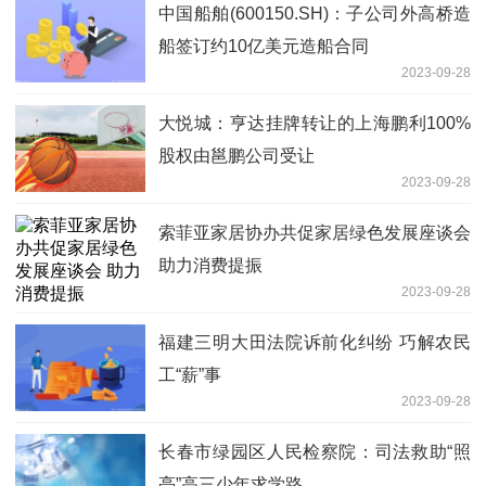
中国船舶(600150.SH)：子公司外高桥造
船签订约10亿美元造船合同
2023-09-28
大悦城：亨达挂牌转让的上海鹏利100%
股权由邕鹏公司受让
2023-09-28
索菲亚家居协办共促家居绿色发展座谈会
助力消费提振
2023-09-28
福建三明大田法院诉前化纠纷 巧解农民
工“薪”事
2023-09-28
长春市绿园区人民检察院：司法救助“照
亮”高三少年求学路