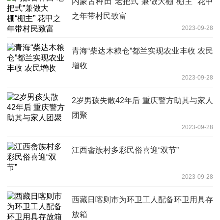
内蒙古种田“老把式”兼做大棚“棚主” 花甲
之年带村民致富
2023-09-28
青海“柴达木粮仓”都兰实现农业丰收 农民
增收
2023-09-28
2岁男孩失散42年后 重庆警方助其与家人
团聚
2023-09-28
江西畲族村多彩民俗喜迎“双节”
2023-09-28
西藏日喀则市为环卫工人配备环卫用具存
放箱