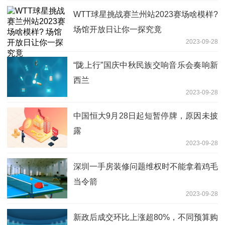
WTT球星挑战赛兰州站2023赛场啥模样?
场馆开放日让你一探究竟
2023-09-28
“陇上行”国庆中秋民族交响音乐会奏响新
西兰
2023-09-28
中国恒大9月28日起短暂停牌，原因未披
露
2023-09-28
深圳一手房装修问题维权时不能拿着鸡毛
当令箭
2023-09-28
新政后成交环比上涨超80%，不同预算购