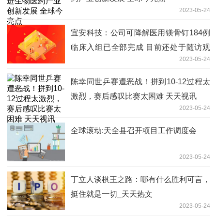
2023-05-24
宜安科技：公司可降解医用镁骨钉184例
临床入组已全部完成 目前还处于随访观
2023-05-24
察阶段 全球关注
陈幸同世乒赛遭恶战！拼到10-12过程太
激烈，赛后感叹比赛太困难 天天视讯
2023-05-24
全球滚动:天全县召开项目工作调度会
2023-05-24
丁立人谈棋王之路：哪有什么胜利可言，
挺住就是一切_天天热文
2023-05-24