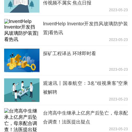
传视频不属实 焦点日报
2023-05-23
InventHelp Inventor开发挡风玻璃防护装
置|看热讯
2023-05-23
探矿工程译丛 环球即时看
2023-05-23
观速讯丨国泰航空：3名“歧视乘客”空乘
被解聘
2023-05-23
台湾高中生继承上亿房产后坠亡，母亲配
合调查！法医提出疑点
2023-05-23