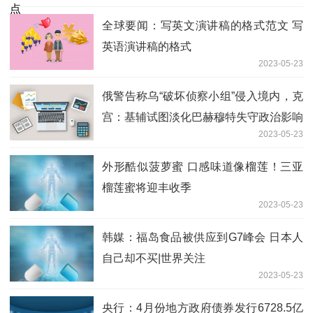
全球要闻：写英文演讲稿的格式范文 写
英语演讲稿的格式
2023-05-23
俄警告称乌“破坏侦察小组”侵入境内，克
宫：基辅试图淡化巴赫穆特失守政治影响
2023-05-23
外形酷似菠萝蜜 口感味道像榴莲！三亚
榴莲蜜将迎丰收季
2023-05-23
韩媒：福岛食品被供应到G7峰会 日本人
自己却不买|世界关注
2023-05-23
央行：4月份地方政府债券发行6728.5亿